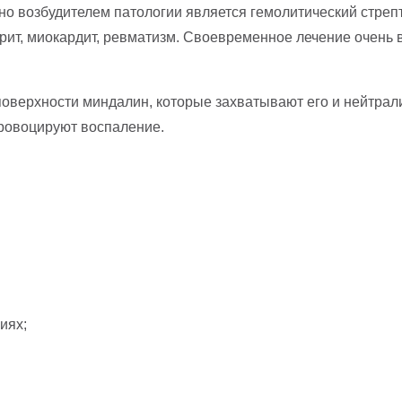
 возбудителем патологии является гемолитический стрепток
ит, миокардит, ревматизм. Своевременное лечение очень в
 поверхности миндалин, которые захватывают его и нейтра
провоцируют воспаление.
иях;