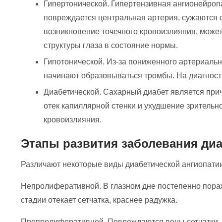
Гипертонической. Гипертензивная ангионейропа
повреждается центральная артерия, сужаются с
возникновение точечного кровоизлияния, может
структуры глаза в состояние нормы.
Гипотонической. Из-за пониженного артериальн
начинают образовываться тромбы. На диагност
Диабетической. Сахарный диабет является прич
отек капиллярной стенки и ухудшение зритель
кровоизлияния.
Этапы развития заболевания диа
Различают некоторые виды диабетической ангиопатии
Непролиферативной. В глазном дне постепенно пораж
стадии отекает сетчатка, краснее радужка.
Препролиферативной. Повреждаются вены сетчатки. 