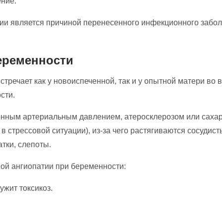
ние.
тии является причиной перенесенного инфекционного забол
еременности
тречает как у новоиспеченной, так и у опытной матери во 
сти.
нным артериальным давлением, атеросклерозом или сахарн
в стрессовой ситуации), из-за чего растягиваются сосудист
тки, слепоты.
ой ангиопатии при беременности:
жит токсикоз.