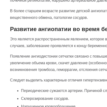
почечной ретинопатии, нарушено артериальное давле
В более старшем возрасте развитие детской ангиопа
вещественного обмена, патологии сосудов.
Развитие ангиопатии во время б
Это является распространенным явлением, которое вс
случаев, заболевание проявляется к концу беременно
Появление ангиодистонии сетчатки связано с повыше
увеличение объема крови, скачет давление (особенно 
возникновения тромбоза, геморрагии, отслоения сетча
Следует выделить характерные отличия гипертензивн
Периодические сужаются артерии. Причиной слу
Склерозирование сосудов.
Нарушенное кровообращение.