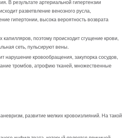
ия. В результате артериальной гипертензии
исходит разветвление венозного русла,
ение гипертонии, высока вероятность возврата
х капилляров, поэтому происходит сгущение крови,
льная сеть, пульсируют вены.
дит нарушение кровообращения, закупорка сосудов,
вание тромбов, атрофию тканей, множественные
аневризм, развитие мелких кровоизлияний. На такой
зного инфильтрата, который является причиной