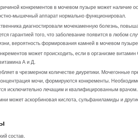
причиной конкрементов в мочевом пузыре может наличие ос
костно-мышечный аппарат нормально функционировал.
ственника диагностировали мочекаменную болезнь, повыша
ся гарантией того, что заболевание появится в любом слу
изни, вероятность формирования камней в мочевом пузыре
крементов может происходить, если в организме витамин 
витамина А и Д.
ребляет в чрезмерном количестве диуретики. Мочегонные 
 концентрация мочи, формируются конкременты. Необходимо
тся исключительно лечащим и квалифицированным врачом.
ни может аскорбиновая кислота, сульфаниламиды и другие
ты
ий состав.