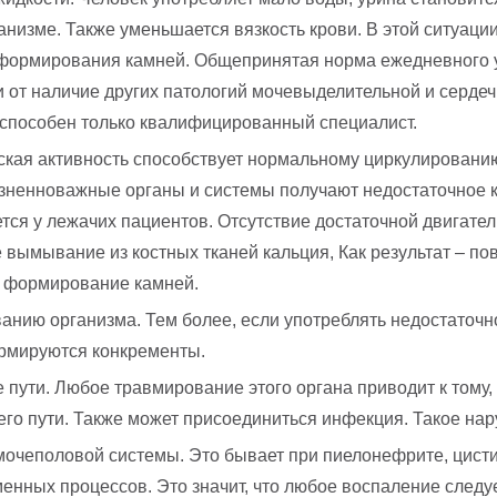
низме. Также уменьшается вязкость крови. В этой ситуации
 формирования камней. Общепринятая норма ежедневного уп
 от наличие других патологий мочевыделительной и серде
 способен только квалифицированный специалист.
ская активность способствует нормальному циркулировани
зненноважные органы и системы получают недостаточное к
тся у лежачих пациентов. Отсутствие достаточной двигате
вымывание из костных тканей кальция, Как результат – по
ся формирование камней.
анию организма. Тем более, если употреблять недостаточн
ормируются конкременты.
ути. Любое травмирование этого органа приводит к тому, 
го пути. Также может присоединиться инфекция. Такое на
очеполовой системы. Это бывает при пиелонефрите, цистит
нных процессов. Это значит, что любое воспаление следу