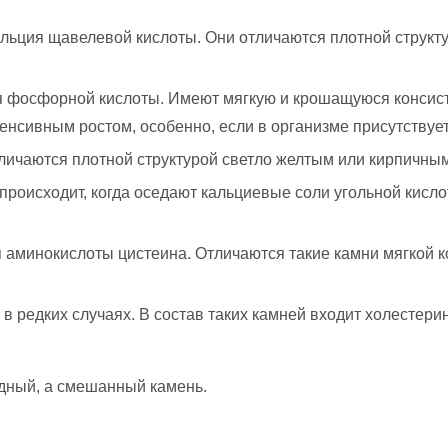
кальция щавелевой кислоты. Они отличаются плотной струк
ия фосфорной кислоты. Имеют мягкую и крошащуюся консист
енсивным ростом, особенно, если в организме присутствуе
личаются плотной структурой светло желтым или кирпичным
оисходит, когда оседают кальциевые соли угольной кислоты
 аминокислоты цистеина. Отличаются такие камни мягкой к
в редких случаях. В состав таких камней входит холестер
дный, а смешанный камень.