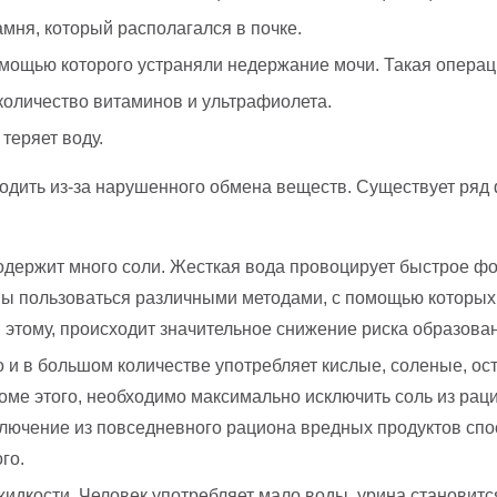
мня, который располагался в почке.
мощью которого устраняли недержание мочи. Такая операц
 количество витаминов и ультрафиолета.
теряет воду.
дить из-за нарушенного обмена веществ. Существует ряд ф
содержит много соли. Жесткая вода провоцирует быстрое 
ны пользоваться различными методами, с помощью которых 
 этому, происходит значительное снижение риска образова
 и в большом количестве употребляет кислые, соленые, о
роме этого, необходимо максимально исключить соль из рац
сключение из повседневного рациона вредных продуктов сп
го.
жидкости. Человек употребляет мало воды, урина становит