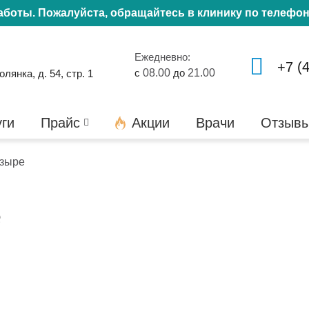
работы. Пожалуйста, обращайтесь в клинику по телефо
Ежедневно:
+7 (
с
08.00
до
21.00
янка, д. 54, стр. 1
уги
Прайс
Акции
Врачи
Отзыв
узыре
е