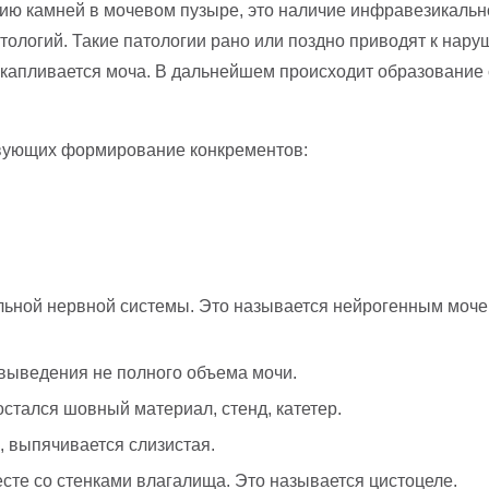
ю камней в мочевом пузыре, это наличие инфравезикально
атологий. Такие патологии рано или поздно приводят к на
 накапливается моча. В дальнейшем происходит образование
ствующих формирование конкрементов:
льной нервной системы. Это называется нейрогенным моч
 выведения не полного объема мочи.
остался шовный материал, стенд, катетер.
 выпячивается слизистая.
сте со стенками влагалища. Это называется цистоцеле.