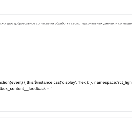
ых» я даю добровольное согласие на обработку своих персональных данных и соглаша
ion(event) { this.$instance.css('display', 'flex'); }, namespace:'rct_light
ightbox_content__feedback = `