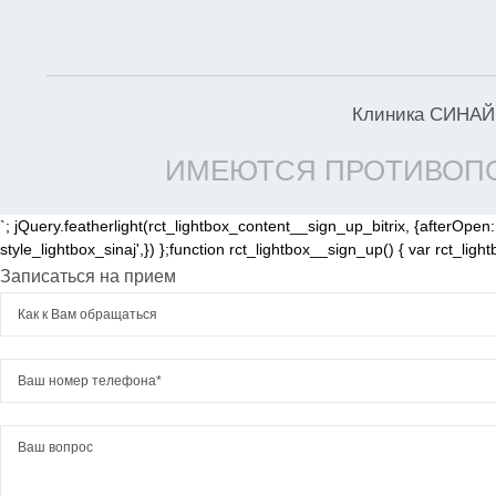
Клиника СИНАЙ 
ИМЕЮТСЯ ПРОТИВОПО
`; jQuery.featherlight(rct_lightbox_content__sign_up_bitrix, {afterOpen: fu
style_lightbox_sinaj',}) };function rct_lightbox__sign_up() { var rct_li
Записаться на прием