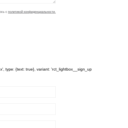
юсь с
политикой конфиденциальности.
', type: {text: true}, variant: 'rct_lightbox__sign_up