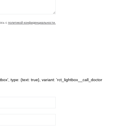
юсь с
политикой конфиденциальности.
box', type: {text: true}, variant: 'rct_lightbox__call_doctor