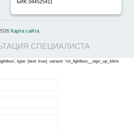
БИК: 044525411
2026
Карта сайта
ЬТАЦИЯ СПЕЦИАЛИСТА
ghtbox', type: {text: true}, variant: 'rct_lightbox__sign_up_bitrix