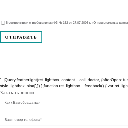
В соответствии с требованиями ФЗ № 152 от 27.07.2006 г. «О персональных данн
`; jQuery.featherlight(rct_lightbox_content__call_doctor, {afterOpen: funct
style_lightbox_sinaj',}) };function rct_lightbox__feedback() { var rct_l
Заказать звонок