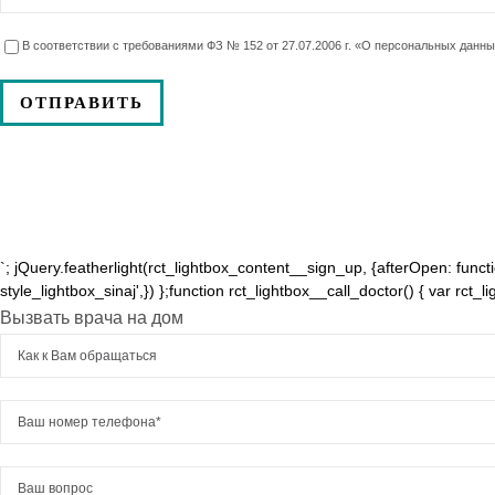
В соответствии с требованиями ФЗ № 152 от 27.07.2006 г. «О персональных данн
`; jQuery.featherlight(rct_lightbox_content__sign_up, {afterOpen: function
style_lightbox_sinaj',}) };function rct_lightbox__call_doctor() { var rct_
Вызвать врача на дом