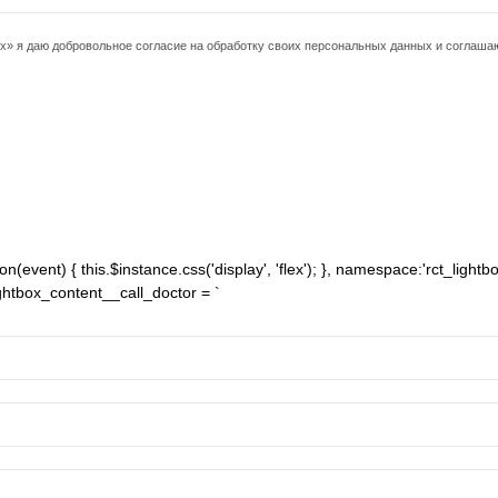
ых» я даю добровольное согласие на обработку своих персональных данных и соглаша
(event) { this.$instance.css('display', 'flex'); }, namespace:'rct_lightbox
lightbox_content__call_doctor = `