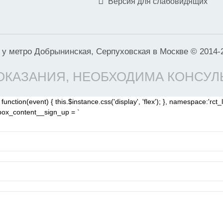
Версия для слабовидящих
у метро Добрынинская, Серпуховская в Москве © 2014-
КАЗАНИЯ, НЕОБХОДИМА КОНСУЛ
nction(event) { this.$instance.css('display', 'flex'); }, namespace:'rct_li
ghtbox_content__sign_up = `