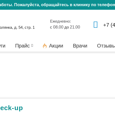
работы. Пожалуйста, обращайтесь в клинику по телефо
Ежедневно:
+7 (
с
08.00
до
21.00
янка, д. 54, стр. 1
уги
Прайс
Акции
Врачи
Отзыв
p
eck-up