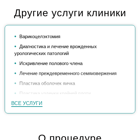
Другие услуги клиники
Варикоцелэктомия
Диагностика и лечение врожденных
урологических патологий
Искривление полового члена
Лечение преждевременного семяизвержения
Пластика оболочек яичка
Пластика уздечки крайней плоти
ВСЕ УСЛУГИ
ТУР мочевого пузыря (трансуретральная
резекция)
ТУР простаты (трансуретральная резекция
простаты)
О процедуре
Транспозиция уретры