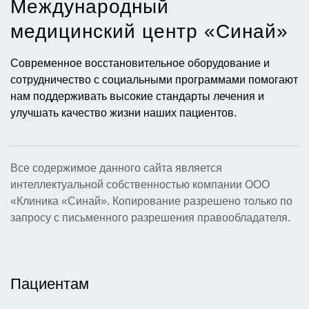
Международный
УМЕНЬШЕНИЕ ВЕРОЯТНОСТИ РАЗВИТИЯ
медицинский центр «Синай»​
Обрезание уменьшает риск развития онкологии
полового члена у мужчины и рака шейки матки у
Современное восстановительное оборудование и
женщины-партнера.
сотрудничество с социальными программами помогают
нам поддерживать высокие стандарты лечения и
ОПЕРАЦИЯ УПРОЩАЕТ ЖИЗНЬ МУЖЧИНЫ
улучшать качество жизни наших пациентов.
Обрезание в разы уменьшает количество
образующейся смегмы.
Все содержимое данного сайта является
интеллектуальной собственностью компании ООО
«Клиника «Синай». Копирование разрешено только по
запросу с письменного разрешения правообладателя.
Пациентам