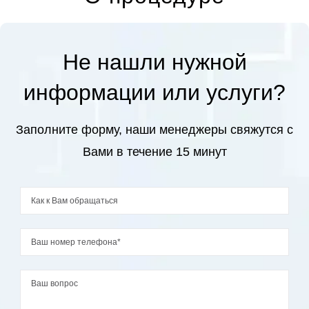
Увеличение головки полового члена
Удлинение полового члена
Не нашли нужной
Утолщение полового члена
Эректильная дисфункция
информации или услуги?
Заполните форму, наши менеджеры свяжутся с
Вами в течение 15 минут