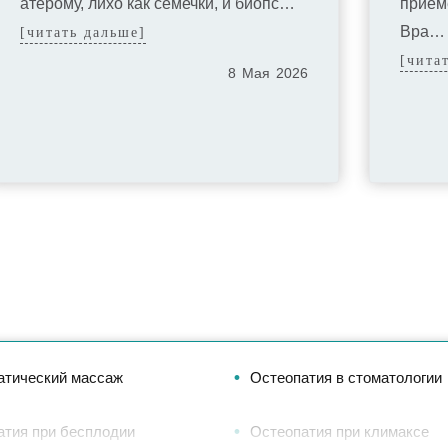
атерому, лихо как семечки, и биопс…
приём
Вра…
[читать дальше]
[чита
8
Мая
2026
атический массаж
Остеопатия в стоматологии
атия при бесплодии
Остеопатия при климаксе