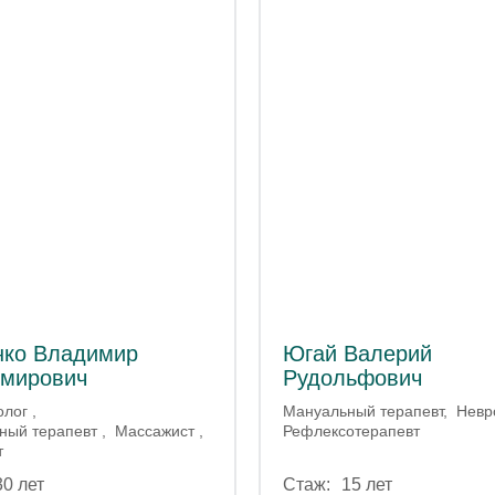
нко Владимир
Югай Валерий
мирович
Рудольфович
олог
Мануальный терапевт
Невр
ный терапевт
Массажист
Рефлексотерапевт
т
30 лет
15 лет