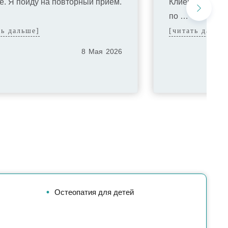
е. Я пойду на повторный приём.
Клиентоориент
по …
ть дальше]
[читать дальш
8
Мая
2026
Остеопатия для детей