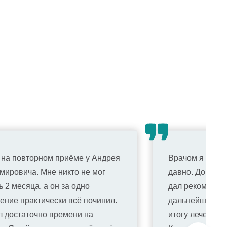
 на повторном приёме у Андрея
Врачом я довол
мировича. Мне никто не мог
давно. Доктор 
 2 месяца, а он за одно
дал рекомендац
ение практически всё починил.
дальнейшие де
л достаточно времени на
итогу лечение.