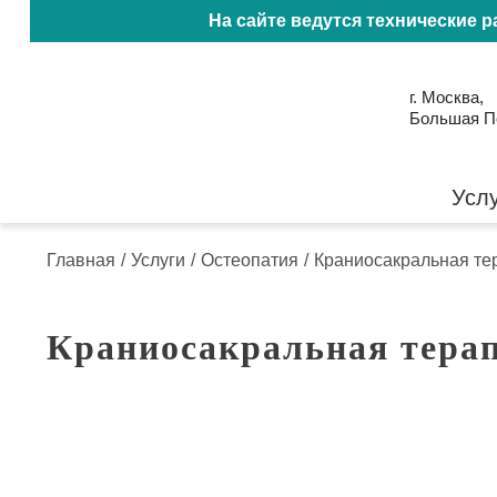
На сайте ведутся технические 
г. Москва,
Большая Пол
Усл
Главная
/
Услуги
/
Остеопатия
/
Краниосакральная те
Краниосакральная тера