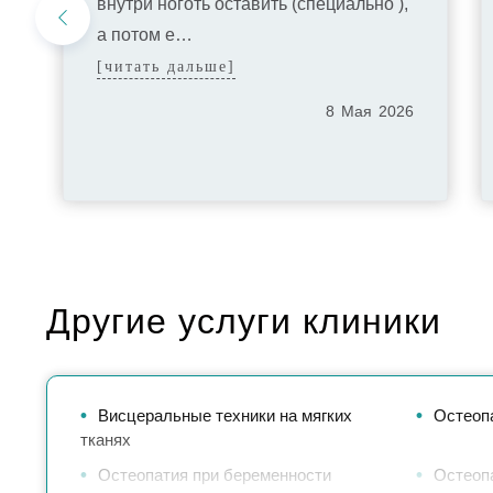
внутри ноготь оставить (специально ),
а потом е…
[читать дальше]
8
Мая
2026
Другие услуги клиники
Висцеральные техники на мягких
Остеоп
тканях
Остеопатия при беременности
Остеоп