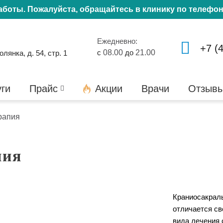
работы. Пожалуйста, обращайтесь в клинику по телефо
Ежедневно:
+7 (
с
08.00
до
21.00
янка, д. 54, стр. 1
уги
Прайс
Акции
Врачи
Отзыв
рапия
пия
Краниосакраль
отличается св
вида лечения 