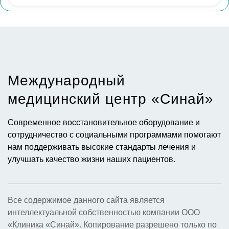
СНЯТИЕ БОЛЕВОГО СИНДРОМА
Мы умеем снимать боль методами восточной
медицины и именно это необходимо сделать в
самом начале лечения.
Международный
ЛЕЧЕНИЕ ДЕТЕЙ
медицинский центр «Синай»​
Врач-рефлектолог имеет специальность
«педиатрия», что позволяет ему находить подход
Современное восстановительное оборудование и
к детям и проводить эффективную терапию.
сотрудничество с социальными программами помогают
нам поддерживать высокие стандарты лечения и
ТРИ ВИДА МАССАЖА
улучшать качество жизни наших пациентов.
В зависимости от особенностей вашего
организма вам может подойти тайский, тибетский
или традиционный точечный массаж.
Все содержимое данного сайта является
интеллектуальной собственностью компании ООО
«Клиника «Синай». Копирование разрешено только по