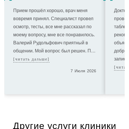
Прием прошёл хорошо, врач меня
Доктор
вовремя принял. Специалист провел
провел
осмотр, тесты, все мне рассказал по
таблет
моему вопросу, мне все понравилось.
рекоме
Валерий Рудольфович приятный в
объясн
общении. Мой вопрос был решен. П…
доброж
записа
[читать дальше]
[читат
7
Июля
2026
Другие услуги клиники