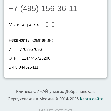
Установлено, что столько же организм человека
+7 (495) 156-36-11
получает естественным образом за день. Детям
во время осуществления методики
дополнительно применяют специальные
Мы в соцсетях:
защитные устройства с прослойкой из свинца,
которые накладывают на половые органы. Это
Реквизиты компании:
позволяет избежать влияния облучения.
Взрослым подобная манипуляция не требуется.
ИНН: 7709957096
ОГРН: 1147746723200
БИК: 044525411
Клиника СИНАЙ у метро Добрынинская,
Серпуховская в Москве © 2014-2026
Карта сайта