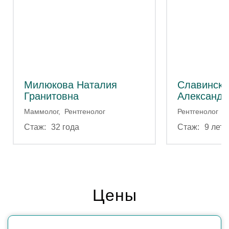
Милюкова Наталия
Славински
Гранитовна
Александр
Маммолог
Рентгенолог
Рентгенолог
32 года
9 лет
Цены