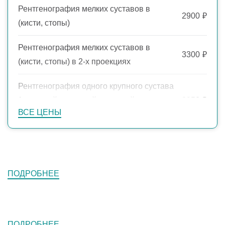
Рентгенография мелких суставов в
2900
₽
(кисти, стопы)
Рентгенография мелких суставов в
3300
₽
(кисти, стопы) в 2-х проекциях
Рентгенография одного крупного сустава
(коленный, плечевой, локтевой,
2950
₽
ВСЕ ЦЕНЫ
тазобедренный, голеностопный)
Рентгенография одного крупного сустава
(коленный, плечевой, локтевой,
3300
₽
тазобедренный, голеностопный) в 2-х
ПОДРОБНЕЕ
проекциях
Рентгенография 1-ой пяточной кости в 2-
2700
₽
х проекциях
ПОДРОБНЕЕ