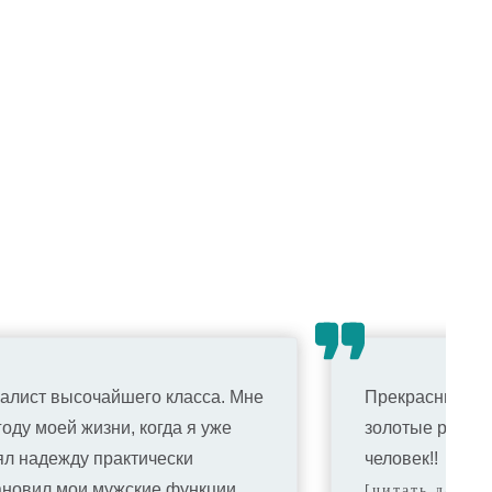
2000
₽
2970
₽
3770
₽
14000
₽
алист высочайшего класса. Мне
Прекрасный спе
году моей жизни, когда я уже
золотые руки!!
ял надежду практически
человек!!
ановил мои мужские функции.
[читать дальш