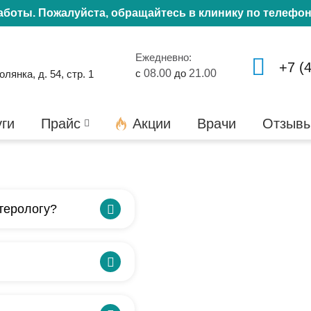
работы. Пожалуйста, обращайтесь в клинику по телефо
Ежедневно:
+7 (
с
08.00
до
21.00
янка, д. 54, стр. 1
уги
Прайс
Акции
Врачи
Отзыв
терологу?
 и тяжести в животе,
у, дискомфорте после
желчного пузыря,
ское воспаление