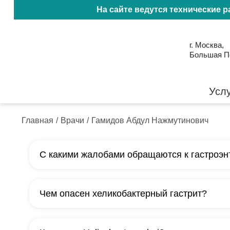
На сайте ведутся технические 
г. Москва,
Большая Пол
Усл
Главная
/
Врачи
/
Гамидов Абдул Нажмутинович
С какими жалобами обращаются к гастроэн
К гастроэнтерологу обращаются при изжоге, боли
Чем опасен хеликобактерный гастрит?
тошноте, вздутии, нарушении стула, горечи во рт
еды, подозрении на гастрит, ГЭРБ, заболевания 
Helicobacter pylori может поддерживать хрониче
кишечника или поджелудочной железы.