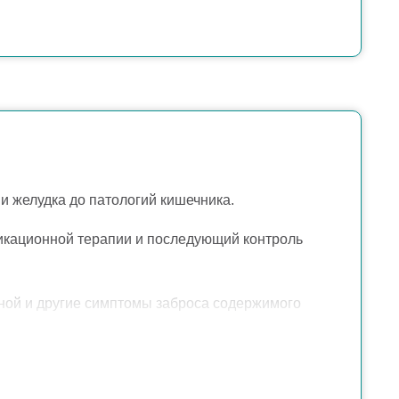
и желудка до патологий кишечника.
дикационной терапии и последующий контроль
иной и другие симптомы заброса содержимого
 числе при длительно существующей рефлюксной