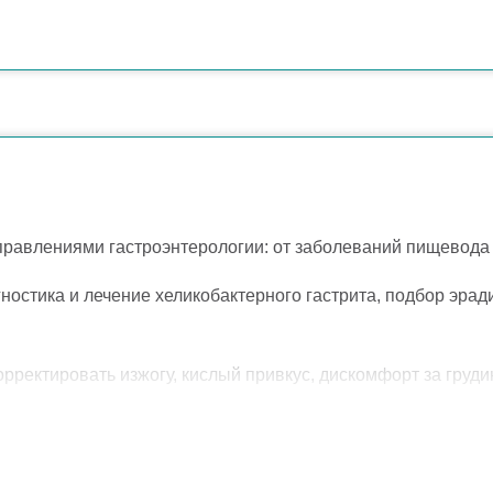
равлениями гастроэнтерологии: от заболеваний пищевода 
остика и лечение хеликобактерного гастрита, подбор эра
рректировать изжогу, кислый привкус, дискомфорт за груд
при хронических заболеваниях пищевода и желудка, в том