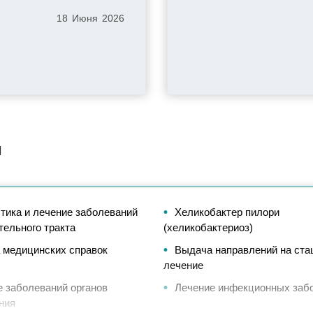
18
Июня
2026
м
тика и лечение заболеваний
Хеликобактер пилори
ельного тракта
(хеликобактериоз)
 медицинских справок
Выдача направлений на ста
лечение
 заболеваний органов
Лечение инфекционных заб
ния