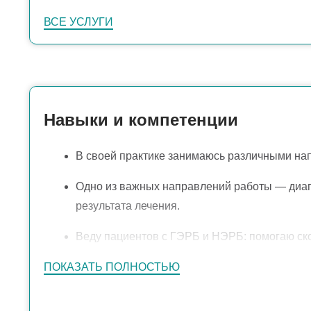
ВСЕ УСЛУГИ
Навыки и компетенции
В своей практике занимаюсь различными нап
Одно из важных направлений работы — диагн
результата лечения.
Веду пациентов с ГЭРБ и НЭРБ: помогаю ско
желудка в пищевод.
ПОКАЗАТЬ ПОЛНОСТЬЮ
Уделяю внимание профилактике осложнений 
болезни.