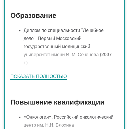
мастопатии, фиброаденом, лактационных
и нелактационных маститов, в том числе
Образование
хирургическое;
Диплом по специальности "Лечебное
лечением лакстостаза;
дело", Первый Московский
хирургическим лечением, в том числе
государственный медицинский
радиоволновым методом всех
университет имени И. М. Сеченова
(2007
доброкачественных образований и
г.)
злокачественных опухолей.
Ординатура по специальности
ПОКАЗАТЬ ПОЛНОСТЬЮ
"Пластическая хирургия", Первый
Московский государственный
медицинский университет имени И. М.
Повышение квалификации
Сеченова
(2013 г.)
«Онкология», Российский онкологический
центр им. Н.Н. Блохина