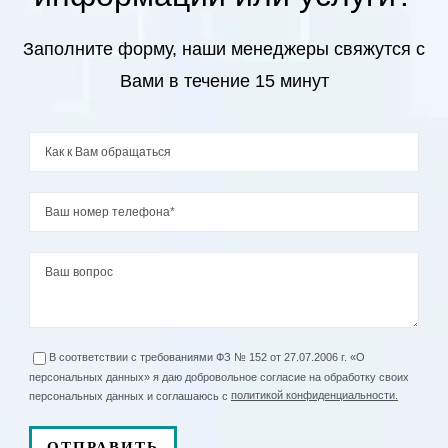
категория сложности (без анестезии и
повязки)
Заполните форму, наши менеджеры свяжутся с
Вами в течение 15 минут
Удаление базальноклеточной
12000
₽
карциномы до 1.0 см.
Удаление базальноклеточной
17500
₽
карциномы от 1.0-2.0 см
Расцеживание первичное ручное без
5100
₽
консультации врача
Расцеживание вторичное ручное без
4500
₽
консультации врача
В соответствии с требованиями ФЗ № 152 от 27.07.2006 г. «О
персональных данных» я даю добровольное согласие на обработку своих
персональных данных и соглашаюсь с
политикой конфиденциальности.