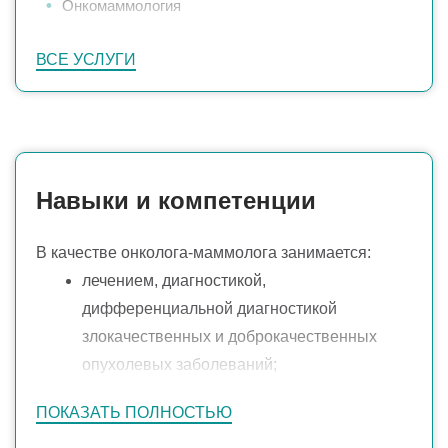
Онкомаммология
Операции на молочной железе
ВСЕ УСЛУГИ
Прием врача-маммолога
Пункция молочных желез
Пункция новообразований молочной железы
Секторальная резекция молочной железы
Навыки и компетенции
УЗИ молочных желез
В качестве онколога-маммолога занимается:
лечением, диагностикой,
дифференциальной диагностикой
злокачественных и доброкачественных
опухолевых заболеваний;
лечением доброкачественных
ПОКАЗАТЬ ПОЛНОСТЬЮ
заболеваний молочных желез: