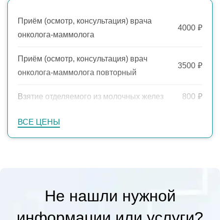
Приём (осмотр, консультация) врача
4000
₽
онколога-маммолога
Приём (осмотр, консультация) врач
3500
₽
онколога-маммолога повторный
Взятие отделяемого из молочных желез
800
₽
Пункция молочных желёз
3500
₽
ВСЕ ЦЕНЫ
CORE-биопсия молочной железы (мягких
6200
₽
тканей) (1 узел)
Радиоволновое удаление
Не нашли нужной
новообразований (невусы, фибромы,
кератозы и т.д.) 1 элемент 0,1-0,3 см. 1
2500
₽
информации или услуги?