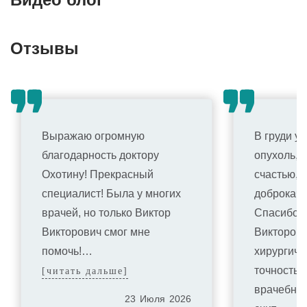
Отзывы
Выражаю огромную
В груди у
благодарность доктору
опухоль, 
Охотину! Прекрасный
счастью, 
специалист! Была у многих
доброкаче
врачей, но только Виктор
Спасибо 
Викторович смог мне
Викторови
помочь!…
хирургичес
точность 
[читать дальше]
врачебное
23
Июля
2026