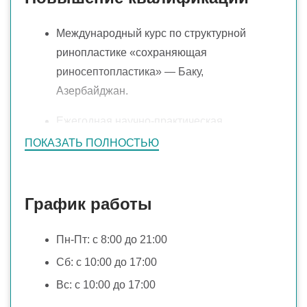
МГМСУ им. А.И. Евдокимова,
Международный курс по структурной
Оториноларингология, ординатура, 2023г.
ринопластике «сохраняющая
риносептопластика» — Баку,
Азербайджан.
Ежегодная научно-практическая
конференция Российского Общества
ПОКАЗАТЬ ПОЛНОСТЬЮ
Ринологов
Rhinoplasty School— «Dr Süreyya
График работы
Şeneldir» — Турция.
«ISAP Live Surgery Rhinoplasty Course”
Пн-Пт: с 8:00 до 21:00
Dr.Eren Tastan — Турция.
Сб: c 10:00 до 17:00
Вс: c 10:00 до 17:00
Продвинутый анатомический курс