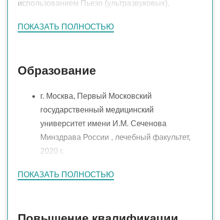
использованием Пьезо (ультразвуковых),
эндоскопических и лазерных технологий.
ПОКАЗАТЬ ПОЛНОСТЬЮ
Проведение ЛОР-операций у взрослых и детей.
Образование
г. Москва, Первый Московский
государственный медицинский
университет имени И.М. Сеченова
Минздрава России , лечебный факультет,
2020 г.
Российский университет дружбы народов
ПОКАЗАТЬ ПОЛНОСТЬЮ
имени Патриса Лумумбы (РУДН),
Пластическая хирургия, ординатура
,2022г.
Повышение квалификации