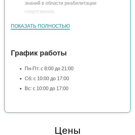
знаний в области реабилитации
в области спорта.
спортсменов.
2019г. (ноябрь)
– в клинике PhysioSport
ПОКАЗАТЬ ПОЛНОСТЬЮ
K?ln (Германия, г. Кёлн).
Получение знаний в областях: реабилитация
График работы
после травм опорно-двигательного аппарата;
улучшение физических кондиций спортсменов и
Пн-Пт: с 8:00 до 21:00
людей ведущих активный образ жизни;
Сб: c 10:00 до 17:00
организация процесса реабилитации Семинары:
Вс: c 10:00 до 17:00
«Clinical Biomechanics»
(июль 2016),
«Европейские протоколы реабилитации
коленного и плечевого сустава»
(апрель
2016)
,
Цены
«Международный симпозиум по