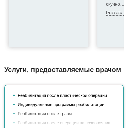
скучно…
[читать д
Услуги, предоставляемые врачом
Реабилитация после пластической операции
Индивидуальные программы реабилитации
Реабилитация после травм
Реабилитация после операции на позвоночник