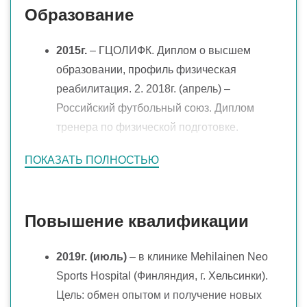
Образование
Составление индивидуальных программ
реабилитации и физической подготовки
2015г.
– ГЦОЛИФК. Диплом о высшем
образовании, профиль физическая
реабилитация. 2. 2018г. (апрель) –
Российский футбольный союз. Диплом
тренера по физической подготовке.
2018г. (май)
- Академия медицинской
ПОКАЗАТЬ ПОЛНОСТЬЮ
кинезиологии и мануальной терапии. Курс:
прикладная кинезиология в спортивной
реабилитации.
Повышение квалификации
2020г.(декабрь)
– Центр повышения
2019г. (июль)
– в клинике Mehilainen Neo
квалификации и профессиональной
Sports Hospital (Финляндия, г. Хельсинки).
переподготовки. Квалификация:
Цель: обмен опытом и получение новых
специалист по физической реабилитации