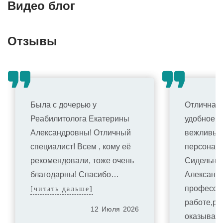
Видео блог
Отзывы
Была с дочерью у
Отличная 
Реабилитолога Екатерины
удобное р
Александровны! Отличный
вежливый
специалист! Всем , кому её
персонал,
рекомендовали, тоже очень
Сидельни
благодарны! Спасибо…
Александр
професси
[читать дальше]
работе,ре
12
Июля
2026
оказывает