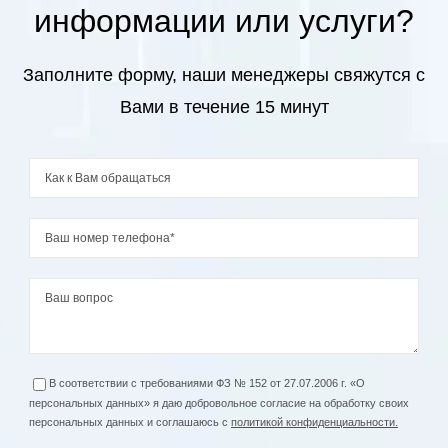
Performance and Rehab
информации или услуги?
Specialist
(октябрь 2018)
,
Заполните форму, наши менеджеры свяжутся с
«Athelets movement Control training
program»
(февраль 2019)
,
Вами в течение 15 минут
«FMT Rockfloss»
(февраль 2019)
,
«FMT basic + performance»
(март 2019)
,
«Мышечные и сухожильные травмы.
Современные подходы к лечению и
профилактике»
(октябрь 2019)
,
«FMT screen + movability»
(декабрь 2019)
2025 г. (октябрь) FOOTBALL SCIENCE
В соответствии с требованиями ФЗ № 152 от 27.07.2006 г. «О
персональных данных» я даю добровольное согласие на обработку своих
INSTITUTE Курс: «MASTER INJURY
персональных данных и соглашаюсь с
политикой конфиденциальности.
PREVENTION AND RECONDITIONING