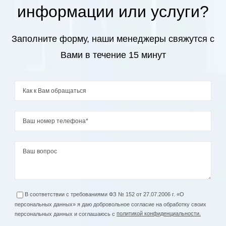
3700
₽
информации или услуги?
звездочки (до 1,5 см)
Склеротерапия 2-х сосудистых звездочек
Заполните форму, наши менеджеры свяжутся с
5200
₽
(каждая до 1,5см)
Вами в течение 15 минут
Склерозирование (одна анатомическая
7000
₽
зона)
Склеротерапия телеангиоэктазий (1
7500
₽
анатомическая область – голень/бедро)
Склеротерапия Foam-Form
ретикулярного варикоза (1
10500
₽
анатомическая область – голень/бедро)
В соответствии с требованиями ФЗ № 152 от 27.07.2006 г. «О
Склеротерапия ретикулярных вен на
персональных данных» я даю добровольное согласие на обработку своих
13000
₽
персональных данных и соглашаюсь с
политикой конфиденциальности.
голени