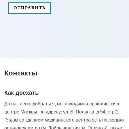
Склеротерапия ретикулярных вен на
15000
₽
бедре
Склеротерапия на одной нижней
27000
₽
конечности
Эндовенозная лазерная коагуляция
одной вены на одной нижней
130000
₽
конечности 2 категории сложности
Контакты
Эндовенозная лазерная коагуляция
одной вены на одной нижней
150000
₽
Как доехать
конечности 3 категории сложности
До нас легко добраться, мы находимся практически в
центре Москвы, по адресу: ул. Б. Полянка, д.54, стр.1.
Минифлебэктомия на одной нижней
40000
₽
Рядом со зданием медицинского центра есть несколько
конечности
остановок метро (м. Добрынинская, м. Полянка), также