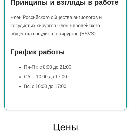
Принципы и взгляды в работе
атеросклероз сосудов нижних
конечностей;
Член Российского общества ангиологов и
сосудистых хирургов Член Европейского
ангиодисплазии (сосудистые
общества сосудистых хирургов (ESVS)
мальформаций).
Владение методиками:
График работы
радиочастотная облитерация вен;
Пн-Пт: с 8:00 до 21:00
эндовазальная лазерная коагуляция вен;
Сб: c 10:00 до 17:00
склеротерапия;
Вс: c 10:00 до 17:00
микрохирургическая флебэктомия.
Цены