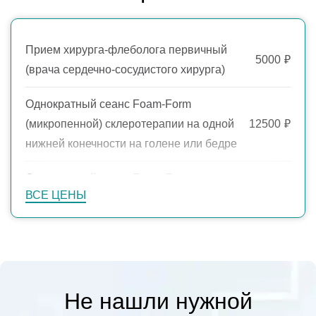
Прием хирурга-флеболога первичный
5000
₽
(врача сердечно-сосудистого хирурга)
Однократный сеанс Foam-Form
(микропенной) склеротерапии на одной
12500
₽
нижней конечности на голене или бедре
Однократный сеанс Foam-Form
ВСЕ ЦЕНЫ
(микропенной) склеротерапии на одной
21000
₽
нижней конечности на голене и бедре
Курс склеротерапии одной нижней
48000
₽
конечности (до 3-х сеансов)
Не нашли нужной
Склеротерапия одной сосудистой