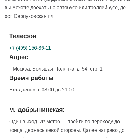
Эндовенозная лазерная коагуляция
вы можете доехать на автобусе или троллейбусе, до
одной вены на одной нижней
100000
₽
ост. Серпуховская пл.
конечности 1 категории сложности
Телефон
Клеевая облитерация вен в системе
БПВ или МПВ одного ствола 1
150000
₽
+7 (495) 156-36-11
Адрес
категория
г. Москва,
Большая Полянка, д. 54, стр. 1
Клеевая облитерация вен в системе
Время работы
БПВ или МПВ одного ствола 2
200000
₽
категория
Ежедневно:
с 08.00 до 21.00
Клеевая облитерация вен в системе
м. Добрынинская:
БПВ или МПВ одного ствола 3
250000
₽
категория
Один выход. Из метро — пройти по переходу до
конца, держась левой стороны. Далее направо до