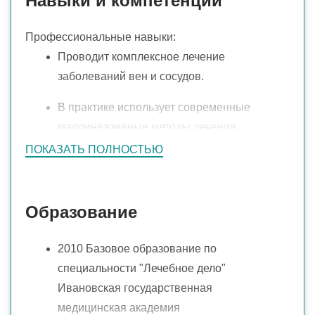
Навыки и компетенции
Профессиональные навыки:
Проводит комплексное лечение
заболеваний вен и сосудов.
В практике использует современные
малоинвазивные методы лечения
ПОКАЗАТЬ ПОЛНОСТЬЮ
Направления деятельности:
диагностика и лечение заболеваний вен и
сосудов,
Образование
удаление доброкачественных
новообразований кожи и мягких тканей
2010 Базовое образование по
(папилломы, кератомы, родинки,
специальности "Лечебное дело"
кондиломы, атеромы, липомы, фибромы),
Ивановская государственная
медицинская академия