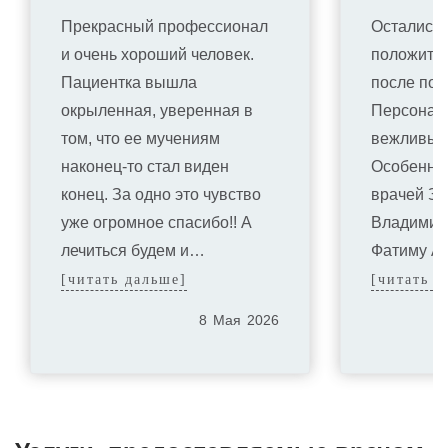
Прекрасный профессионал
Остались 
и очень хороший человек.
положите
Пациентка вышла
после пос
окрыленная, уверенная в
Персонал 
том, что ее мучениям
вежливы и
наконец-то стал виден
Особенно 
конец. За одно это чувство
врачей Зд
уже огромное спасибо!! А
Владимир
лечиться будем и…
Фатиму А
[читать дальше]
[читать д
8
Мая
2026