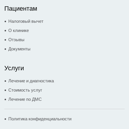
Пациентам
Эндоскопическое удаление
новообразований толстой кишки
15500
₽
Налоговый вычет
методом полипэктомии и резекции
О клинике
слизистой оболочки (4-7 ед)
Отзывы
Эндоскопическое удаление
Документы
новообразований толстой кишки
17500
₽
методом полипэктомии и резекции
Услуги
слизистой оболочки (8-12 ед)
Лечение и диагностика
Тотальная внутривенная анестезия без
Стоимость услуг
ИВЛ (до 30 минут, 1 степени риска -ASA
6000
₽
Лечение по ДМС
1-2)
Тотальная внутривенная анестезия без
Политика конфиденциальности
ИВЛ (до 30 минут, 2 степени риска - ASA
11000
₽