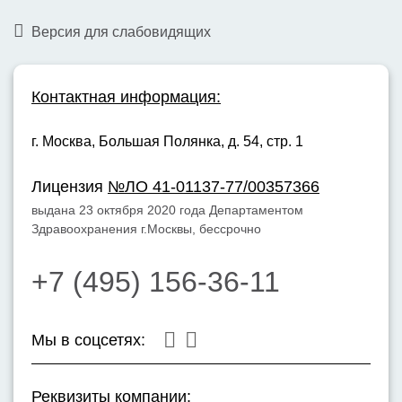
3-4)
Версия для слабовидящих
Забор материала для гистологического
исследования при эндоскопических
5100
₽
Контактная информация:
вмешательствах одна зона без
стоимости самого анализа
г. Москва,
Большая Полянка, д. 54, стр. 1
Гистологическое исследование
3755
₽
Лицензия
№ЛО 41-01137-77/00357366
эндоскопического материала 1 зона
выдана 23 октября 2020 года Департаментом
Здравоохранения г.Москвы, бессрочно
Тотальная внутривенная анестезия без
14700
₽
ИВЛ (более 1часа)
+7 (495) 156-36-11
Консультация врача-эндоскописта
4000
₽
Мы в соцсетях:
Реквизиты компании: