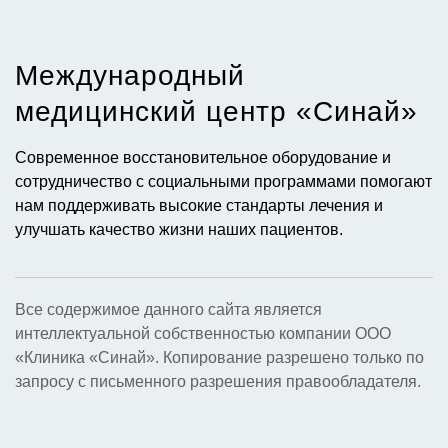
19500
₽
(гастроскопия) + колоноскопия
Экспресс тест на наличие Хеликобактер
Международный
2300
₽
во время гастроскопии
медицинский центр «Синай»​
Забор материала для исследования
1750
₽
Современное восстановительное оборудование и
(биопсия) один участок
сотрудничество с социальными программами помогают
нам поддерживать высокие стандарты лечения и
Запись исследования на ЦН
1000
₽
улучшать качество жизни наших пациентов.
Эндоскопическая полипэктомия из
12650
₽
желудка до 1 см до 3 шт
Все содержимое данного сайта является
интеллектуальной собственностью компании ООО
Эндоскопическое удаление
«Клиника «Синай». Копирование разрешено только по
новообразований толстой кишки
запросу с письменного разрешения правообладателя.
13750
₽
методом полипэктомии и резекции
слизистой оболочки (1-3 ед) до 1 см