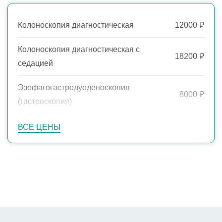
Колоноскопия диагностическая
12000
₽
Колоноскопия диагностическая с
18200
₽
седацией
Эзофагогастродуоденоскопия
8000
₽
(гастроскопия)
Эзофагогастродуоденоскопия
ВСЕ ЦЕНЫ
14200
₽
(гастроскопия) с седацией
Эзофагогастродуоденоскопия
(гастроскопия) + колоноскопия с
24500
₽
седацией
Эзофагогастродуоденоскопия