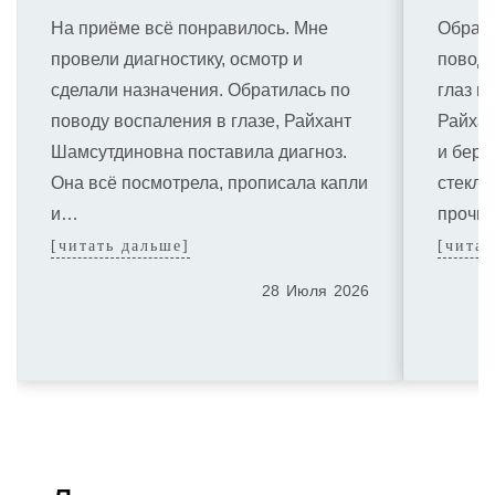
На приёме всё понравилось. Мне
Обраща
провели диагностику, осмотр и
поводу
сделали назначения. Обратилась по
глаз н
поводу воспаления в глазе, Райхант
Райхан
Шамсутдиновна поставила диагноз.
и бере
Она всё посмотрела, прописала капли
стекля
и…
прочи
[читать дальше]
[читат
28
Июля
2026