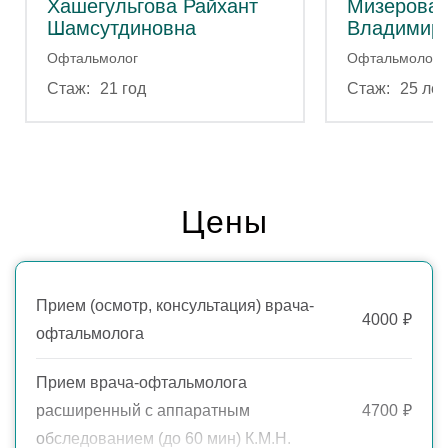
Хашегульгова Райхант
Мизерова 
Шамсутдиновна
Владимир
Офтальмолог
Офтальмолог
21 год
25 лет
Цены
Прием (осмотр, консультация) врача-
4000
₽
офтальмолога
Прием врача-офтальмолога
расширенный с аппаратным
4700
₽
обследованием (до 60 мин) К.М.Н.