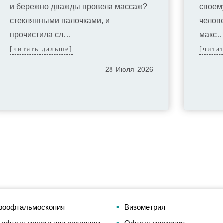
и бережно дважды провела массаж?
своем
стеклянными палочками, и
челов
прочистила сл…
макс
[читать дальше]
[чита
28
Июля
2026
роофтальмоскопия
Визометрия
 офтальмолога при сахарном
Офтальмоскопия