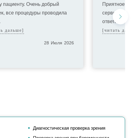
у пациенту. Очень добрый
Приятное обсл
ек, все процедуры проводила
сервис, девочк
…
ответили …
ть дальше]
[читать дальш
28
Июля
2026
Диагностическая проверка зрения
Проверка зрения при беременности