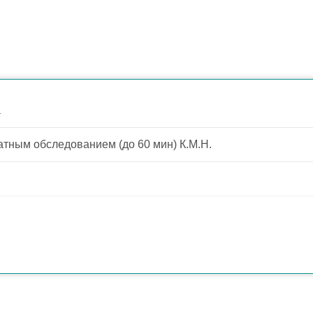
а
тным обследованием (до 60 мин) К.М.Н.