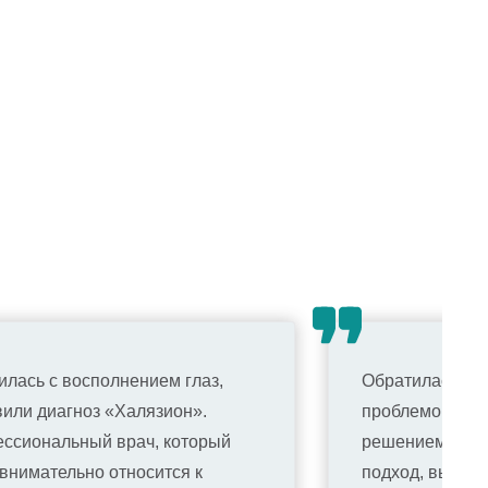
илась с восполнением глаз,
Обратилась к д
вили диагноз «Халязион».
проблемой, она
ссиональный врач, который
решением. Оче
 внимательно относится к
подход, выпис