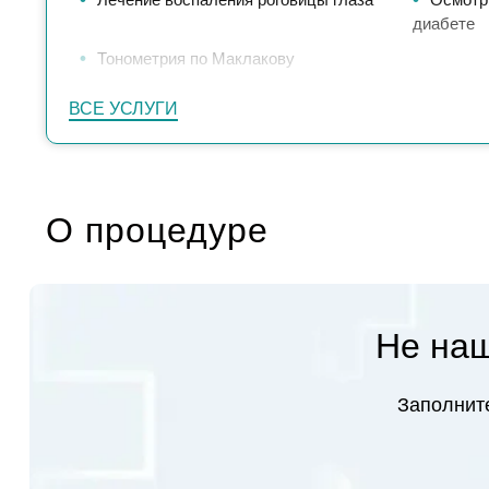
диабете
Тонометрия по Маклакову
ВСЕ УСЛУГИ
О процедуре
Не наш
Заполните