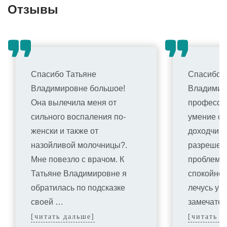
Отзывы
Спасибо Татьяне
Спасибо о
Владимировне большое!
Владимиро
Она вылечила меня от
профессио
сильного воспаления по-
умение сп
женски и также от
доходчиво
назойливой молочницы?.
разрешен
Мне повезло с врачом. К
проблемы
Татьяне Владимировне я
спокойно!
обратилась по подсказке
лечусь у э
своей …
замечате
[читать дальше]
[читать д