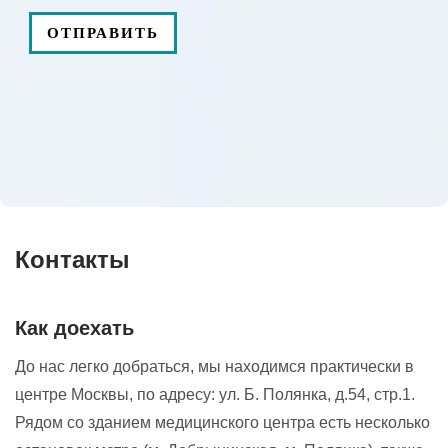
2800
₽
подобранная)
Приём (осмотр, консультация) врача-
5000
₽
гинеколога
Приём врача физиотерапевта
5000
₽
(продолжительность приема 60 минут)
Проведение рН кольпо-теста
750
₽
Контакты
Расширенная видеокольпоскопия с
4700
₽
пробой Шиллера
Как доехать
До нас легко добраться, мы находимся практически в
центре Москвы, по адресу: ул. Б. Полянка, д.54, стр.1.
Рядом со зданием медицинского центра есть несколько