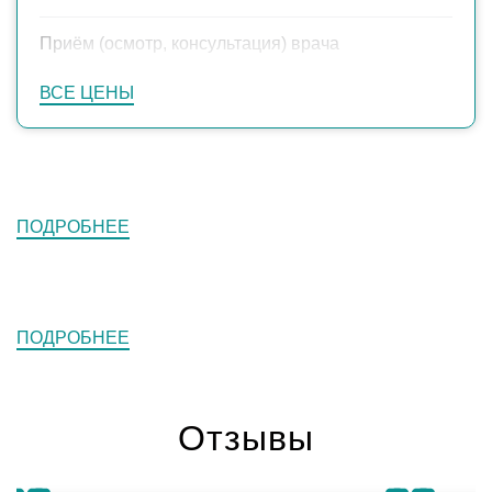
Приём (осмотр, консультация) врача
акушер-гинеколога эксперта по
ВСЕ ЦЕНЫ
заболеваниям вульвы, хронической
тазовой болью (в течение 12 мес с
7500
₽
момента первичного приема)
(длительность приема 60 минут)
ПОДРОБНЕЕ
Кадыровой А.Ш. повторный
ПОДРОБНЕЕ
Отзывы