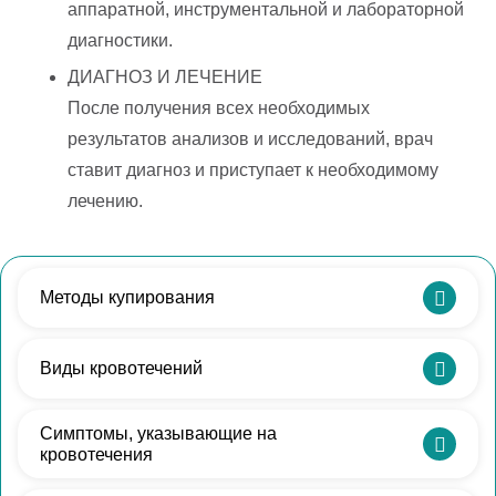
аппаратной, инструментальной и лабораторной
диагностики.
ДИАГНОЗ И ЛЕЧЕНИЕ
После получения всех необходимых
результатов анализов и исследований, врач
ставит диагноз и приступает к необходимому
лечению.
Методы купирования
Основной – оперативный метод, во время
Виды кровотечений
которого проводится раздельное диагностическое
выскабливание маточной полости. Во время
1) Кровотечения у новорожденных первой недели
Симптомы, указывающие на
процедуры устраняется кровотечение, в то же
– кровянистые, довольно скудные, выделения
кровотечения
время берется материал для гистологии. После
допустимы по причине быстрой перестройки