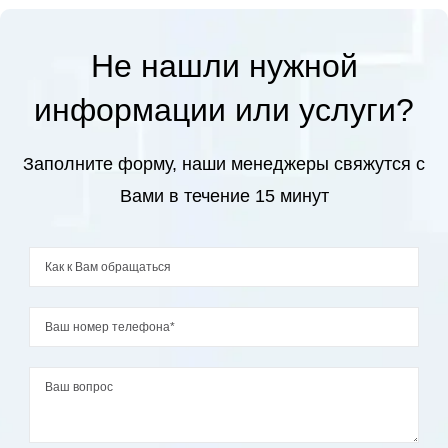
Лечение эндометриоза
Не нашли нужной
Лечение эрозии шейки матки
Плазмолифтинг в гинекологии
информации или услуги?
Подбор контрацептивов у гинеколога
Прием гинеколога в Москве
Заполните форму, наши менеджеры свяжутся с
Вами в течение 15 минут