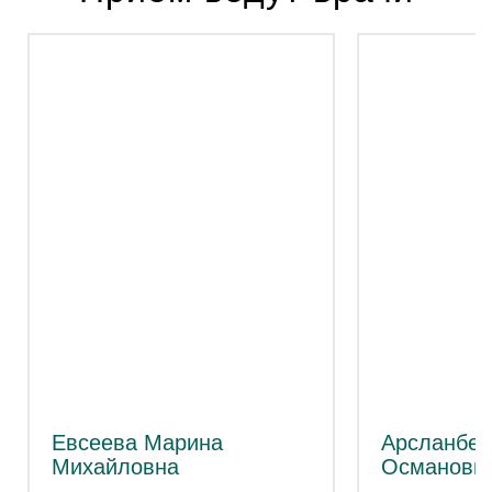
Евсеева Марина
Арсланбек
Михайловна
Османовн