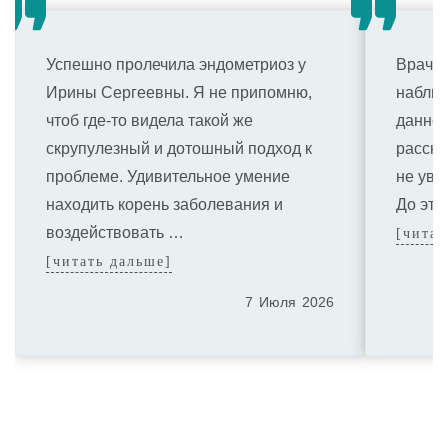
Успешно пролечила эндометриоз у
Врач о
Ирины Сергеевны. Я не припомню,
наблюд
чтоб где-то видела такой же
данном
скрупулезный и дотошный подход к
расска
проблеме. Удивительное умение
не уви
находить корень заболевания и
До это
воздействовать …
[читат
[читать дальше]
7
Июля
2026