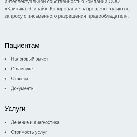
интеллектуальной собственностью компании ООО
Для выявления причины кровотечения
5) Кровотечения менопаузального периода –
«Клиника «Синай». Копирование разрешено только по
необходим осмотр у гинеколога, который может
указывают на патологию в работе половых
запросу с письменного разрешения правообладателя.
подключить дополнительные лабораторные,
органов или на гормональные нарушения.
инструментальные и аппаратные
диагностические мероприятия
Пациентам
Налоговый вычет
О клинике
Отзывы
Документы
Услуги
Лечение и диагностика
Стоимость услуг