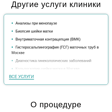
Другие услуги клиники
Анализы при менопаузе
Биопсия шейки матки
Внутриматочная контрацепция (ВМК)
Гистеросальпингография (ГСГ) маточных труб в
Москве
Диагностика гинекологических заболеваний
Кольпоскопия шейки матки в Москве
ВСЕ УСЛУГИ
Конизация шейки матки
Лечение ЗППП у гинеколога в Москве
Лечение заболеваний наружных половых
органов
О процедуре
Лечение нарушений менструального цикла в
Москве