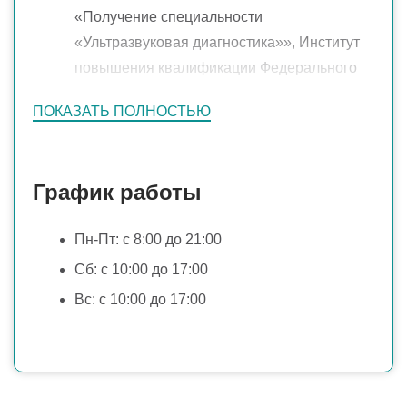
«Получение специальности
Олигоменорея
«Ультразвуковая диагностика»», Институт
Спаечные процессы в полости малого
повышения квалификации Федерального
таза и маточных трубах
медико-биологического агентства, г.
ПОКАЗАТЬ ПОЛНОСТЬЮ
Москва
(2007)
Врожденные аномалий органов половой
системы
График работы
Деформация маточных труб
Генитальный и экстрагенитальный
Пн-Пт: с 8:00 до 21:00
эндометриоз
Сб: c 10:00 до 17:00
Вс: c 10:00 до 17:00
Лечение последствий перенесенных
инфекций (хламидиоз, туберкулез
половых органов, гоноккоковая инфекция)
Осложнения воспалительных