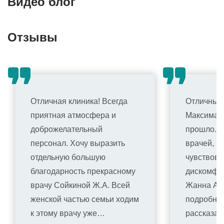
Видео блог
Отзывы
Отличная клиника! Всегда
Отличный 
приятная атмосфера и
Максимал
доброжелательный
прошло. Б
персонал. Хочу выразить
врачей, п
отдельную большую
чувствова
благодарность прекрасному
дискомфо
врачу Сойкиной Ж.А. Всей
Жанна Ар
женской частью семьи ходим
подробно 
к этому врачу уже…
рассказал