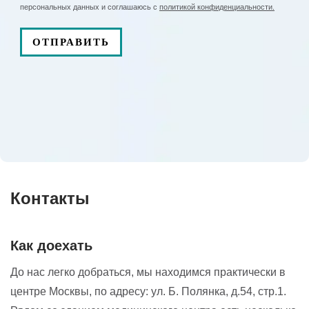
персональных данных и соглашаюсь с
политикой конфиденциальности.
Комплексная санация (индивидуально
2800
₽
подобранная)
Приём (осмотр, консультация) врача-
5000
₽
гинеколога
Приём врача физиотерапевта
5000
₽
(продолжительность приема 60 минут)
Проведение рН кольпо-теста
750
₽
Контакты
Расширенная видеокольпоскопия с
4700
₽
пробой Шиллера
Как доехать
До нас легко добраться, мы находимся практически в
центре Москвы, по адресу: ул. Б. Полянка, д.54, стр.1.