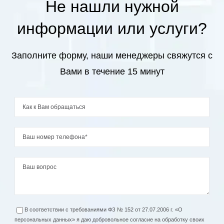
Не нашли нужной
2300
₽
лекарственными средствами
Лишний вес
информации или услуги?
Введение маточного кольца
2500
₽
Предменструальный синдром
Заполните форму, наши менеджеры свяжутся с
Влагалищная ванночка(лечебная)
2000
₽
Вами в течение 15 минут
Внутриматочное введение препаратов
3800
₽
Выдача обменной карты
3000
₽
Гистеросальпингография без стоимости
16500
₽
рентгенологических услуг
Диагностическое выскабливание
7200
₽
цервикального канала (цервикокюретаж)
Извлечение маточного кольца
2200
₽
В соответствии с требованиями ФЗ № 152 от 27.07.2006 г. «О
персональных данных» я даю добровольное согласие на обработку своих