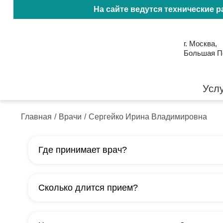
На сайте ведутся технические 
г. Москва,
Большая Пол
Усл
Главная
/
Врачи
/
Сергейко Ирина Владимировна
Где принимает врач?
Доктор принимает в Клинике Синай: г. Москва, Бо
Сколько длится прием?
стр. 1. Это удобно для пациентов, которые прохо
лечение или ведут наблюдение у врача на регуля
Первичная консультация обычно занимает около 