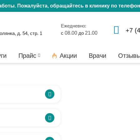
работы. Пожалуйста, обращайтесь в клинику по телефо
Ежедневно:
+7 (
с
08.00
до
21.00
янка, д. 54, стр. 1
уги
Прайс
Акции
Врачи
Отзыв
льшая Полянка, д. 54,
дят обследование,
рной основе.
30 минут, но время