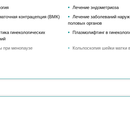
огия
Лечение эндометриоза
маточная контрацепция (ВМК)
Лечение заболеваний нару
половых органов
тика гинекологических
Плазмолифтинг в гинеколог
ний
ы при менопаузе
Кольпоскопия шейки матки 
скопия матки в Москве