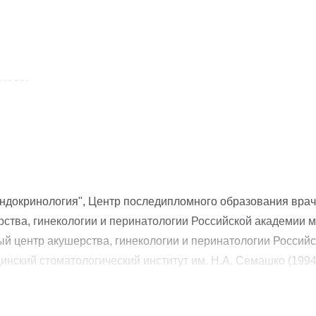
иода;
чников;
эндокринология", Центр последипломного образования врач
рства, гинекологии и перинатологии Российской академии 
(лазеро и радиохирургия);
ый центр акушерства, гинекологии и перинатологии Россий
инский стоматологический институт им. Н.А. Семашко (1994