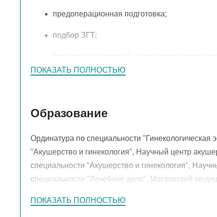
предоперационная подготовка;
подбор ЗГТ;
лечение заболеваний климактерического пер
ПОКАЗАТЬ ПОЛНОСТЬЮ
лечение эндометироза, миомы матки, кист яи
подбор контрацепции;
Образование
удаление кондиллом;
Ординатура по специальности "Гинекологическая 
лечение ВПЧ;
"Акушерство и гинекология", Научный центр акуше
выявление и лечение патологии шейки матки 
специальности "Акушерство и гинекология", Научн
специальности "Лечебное дело", Московский медиц
планирование и ведение беременности;
ПОКАЗАТЬ ПОЛНОСТЬЮ
гинекологическая эндокринология;